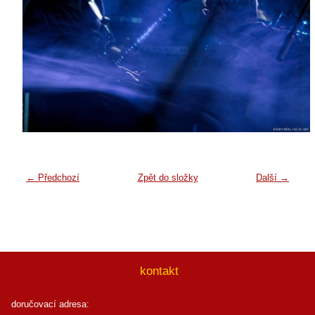
← Předchozí
Zpět do složky
Další →
kontakt
doručovací adresa: