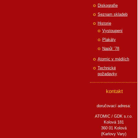
Diskografie
Seznam skladeb
Historie
Vystoupení
Plakáty
Napůl ´78
Atomic v médiích
Technické
požadavky
kontakt
doručovací adresa:
ATOMIC / GDK s.r.o.
Kolová 181
360 01 Kolová
(Karlovy Vary)