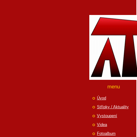
menu
Úvod
Střípky / Aktuality
Vystoupení
Videa
Fotoalbum