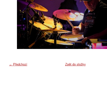
← Předchozí
Zpět do složky